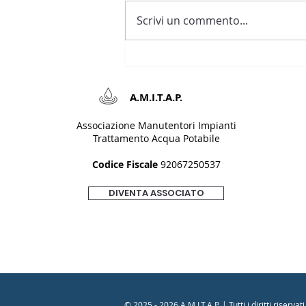
Scrivi un commento...
L’acqua del rubinetto
A.M.I.T.A.P.​​
Associazione Manutentori Impianti
Trattamento Acqua Potabile
Codice Fiscale
92067250537
DIVENTA ASSOCIATO
© 2025 - 2026 A.M.I.T.A.P. | Tutti i diritti riservati