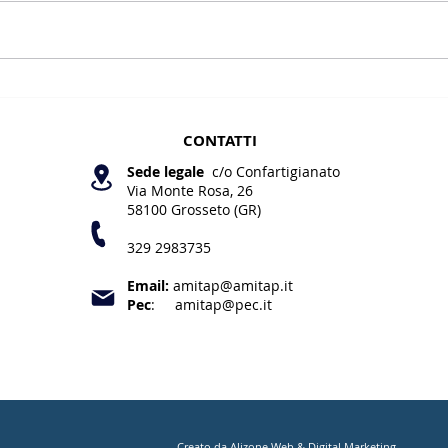
Autoclavi e depuratori
E se
è…..
CONTATTI
Sede legale
c/o Confartigianato
Via Monte Rosa, 26
58100 Grosseto (GR
)
329
2983735
Email:
amitap
@amitap.it
Pec
:
amitap@pec.it
​Creato
da Alizone Web & Digital Marketing