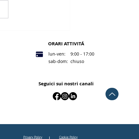
 l’acqua di sorgente
?
ORARI ATTIVITÁ
lun-ven: 9:00 - 17:00
sab-dom: chiuso
Seguici sui nostri canali
Privacy Policy
|
Cookie Policy