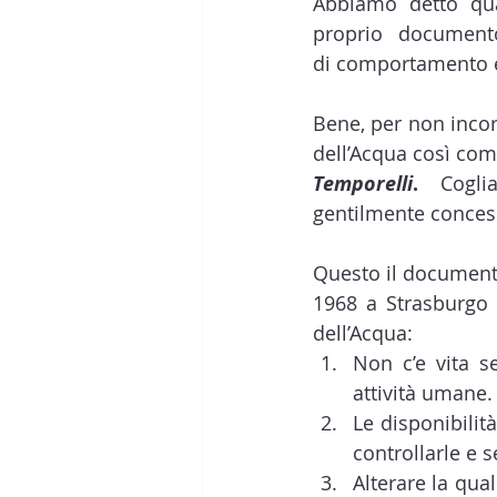
Abbiamo detto qua
proprio documento
di comportamento e
Bene, per non incor
dell’Acqua così com
Temporelli
.
 Cogli
gentilmente concess
Questo il documento 
1968 a Strasburgo d
dell’Acqua:
Non c’e vita s
attività umane.
Le disponibilit
controllarle e s
Alterare la qual