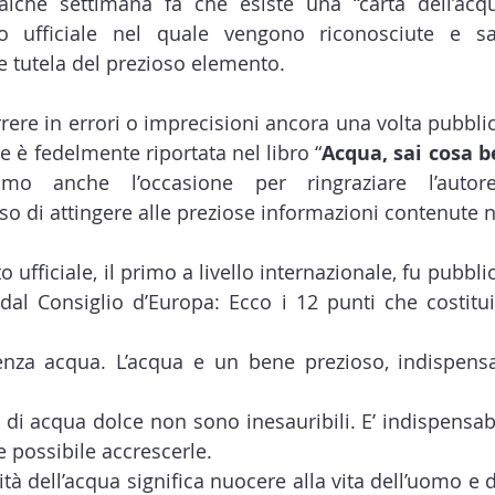
lche settimana fa che esiste una “carta dell’acqu
 ufficiale nel quale vengono riconosciute e san
 tutela del prezioso elemento. 
rere in errori o imprecisioni ancora una volta pubblic
e è fedelmente riportata nel libro “
Acqua, sai cosa b
amo anche l’occasione per ringraziare l’auto
o di attingere alle preziose informazioni contenute n
ufficiale, il primo a livello internazionale, fu pubblic
al Consiglio d’Europa: Ecco i 12 punti che costitui
enza acqua. L’acqua e un bene prezioso, indispensab
à di acqua dolce non sono inesauribili. E’ indispensabi
e possibile accrescerle.
ità dell’acqua significa nuocere alla vita dell’uomo e de