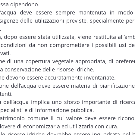
 essa dipendono.
ll’acqua deve essere sempre mantenuta in modo 
sigenze delle utilizzazioni previste, specialmente per 
.
 dopo essere stata utilizzata, viene restituita all’amb
condizioni da non compromettere i possibili usi dell
vati.
e di una copertura vegetale appropriata, di preferenz
la conservazione delle risorse idriche.
che devono essere accuratamente inventariate.
ne dell’acqua deve essere materia di pianificazione 
enti.
 dell’acqua implica uno sforzo importante di ricerca 
pecialisti e di informazione pubblica.
atrimonio comune il cui valore deve essere riconosc
dovere di economizzarla ed utilizzarla con cura.
lle risorse idriche dovrebbe essere inquadrata nel b