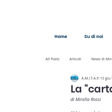
Home
Su di noi
All Posts
Articoli
News di Mire
A.M.I.T.A.P.
15 giu
La “cart
di Mirella Rossi