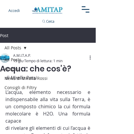
Accedi
Cerca
Post
All Posts
A.M.I.T.A.P.
All Posts
15 giu
Tempo di lettura: 1 min
Acqua: che cos’è?
Articoli
di Mirella Rossi
News di Mirella Rossi
Consigli di Filtry
L’acqua, elemento necessario e 
indispensabile alla vita sulla Terra, è 
un composto chimico la cui formula 
molecolare è H2O. Una formula 
capace
di rivelare gli elementi di cui l’acqua è 